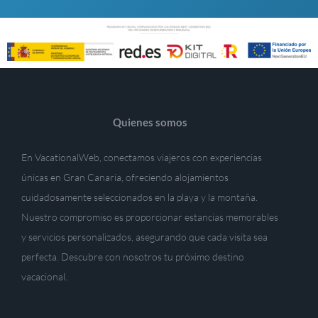
Quienes somos
En VacationalWeb, conectamos viajeros con experiencias
únicas en Gran Canaria, ofreciendo alojamientos
cuidadosamente seleccionados en la playa y la montaña.
Nuestro compromiso es proporcionar estancias memorables
y servicios personalizados, asegurando que cada visita sea
perfecta. Descubre con nosotros tu próximo destino
vacacional.