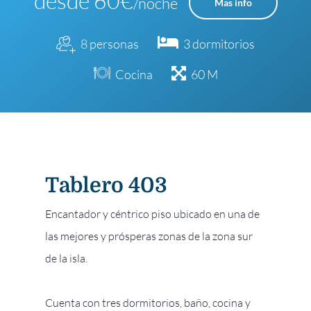
desde 60€
/noche
Mas info
8 personas
3 dormitorios
Cocina
60 M
Tablero 403
Encantador y céntrico piso ubicado en una de
las mejores y prósperas zonas de la zona sur
de la isla.
Cuenta con tres dormitorios, baño, cocina y